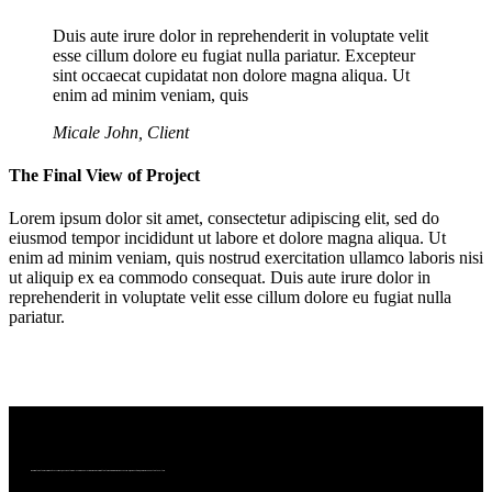
Duis aute irure dolor in reprehenderit in voluptate velit
esse cillum dolore eu fugiat nulla pariatur. Excepteur
sint occaecat cupidatat non dolore magna aliqua. Ut
enim ad minim veniam, quis
Micale John, Client
The Final View of Project
Lorem ipsum dolor sit amet, consectetur adipiscing elit, sed do
eiusmod tempor incididunt ut labore et dolore magna aliqua. Ut
enim ad minim veniam, quis nostrud exercitation ullamco laboris nisi
ut aliquip ex ea commodo consequat. Duis aute irure dolor in
reprehenderit in voluptate velit esse cillum dolore eu fugiat nulla
pariatur.
We bring together a community of curious, passionate wine lovers who enjoy wine. We are committed to making wine more accessible, more exciting, and more connected to culture.