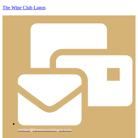
The Wine Club Lagos
contact@thewineclublagos.com