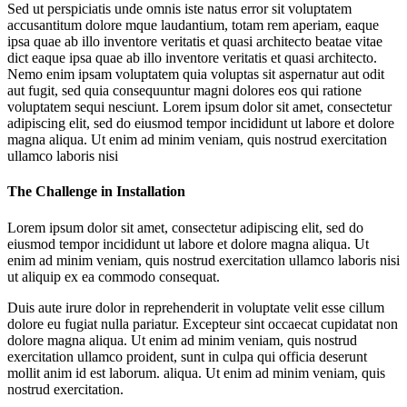
Sed ut perspiciatis unde omnis iste natus error sit voluptatem
accusantitum dolore mque laudantium, totam rem aperiam, eaque
ipsa quae ab illo inventore veritatis et quasi architecto beatae vitae
dict eaque ipsa quae ab illo inventore veritatis et quasi architecto.
Nemo enim ipsam voluptatem quia voluptas sit aspernatur aut odit
aut fugit, sed quia consequuntur magni dolores eos qui ratione
voluptatem sequi nesciunt. Lorem ipsum dolor sit amet, consectetur
adipiscing elit, sed do eiusmod tempor incididunt ut labore et dolore
magna aliqua. Ut enim ad minim veniam, quis nostrud exercitation
ullamco laboris nisi
The Challenge in Installation
Lorem ipsum dolor sit amet, consectetur adipiscing elit, sed do
eiusmod tempor incididunt ut labore et dolore magna aliqua. Ut
enim ad minim veniam, quis nostrud exercitation ullamco laboris nisi
ut aliquip ex ea commodo consequat.
Duis aute irure dolor in reprehenderit in voluptate velit esse cillum
dolore eu fugiat nulla pariatur. Excepteur sint occaecat cupidatat non
dolore magna aliqua. Ut enim ad minim veniam, quis nostrud
exercitation ullamco proident, sunt in culpa qui officia deserunt
mollit anim id est laborum. aliqua. Ut enim ad minim veniam, quis
nostrud exercitation.