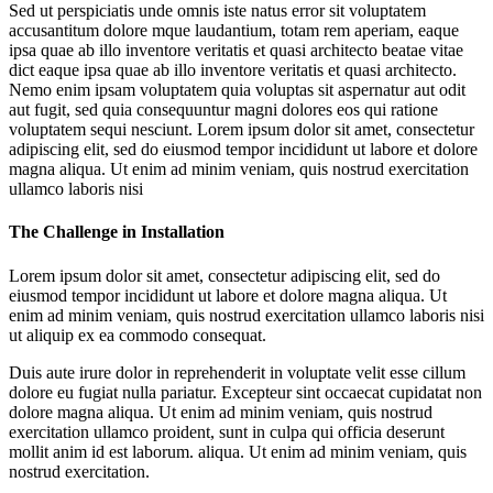
Sed ut perspiciatis unde omnis iste natus error sit voluptatem
accusantitum dolore mque laudantium, totam rem aperiam, eaque
ipsa quae ab illo inventore veritatis et quasi architecto beatae vitae
dict eaque ipsa quae ab illo inventore veritatis et quasi architecto.
Nemo enim ipsam voluptatem quia voluptas sit aspernatur aut odit
aut fugit, sed quia consequuntur magni dolores eos qui ratione
voluptatem sequi nesciunt. Lorem ipsum dolor sit amet, consectetur
adipiscing elit, sed do eiusmod tempor incididunt ut labore et dolore
magna aliqua. Ut enim ad minim veniam, quis nostrud exercitation
ullamco laboris nisi
The Challenge in Installation
Lorem ipsum dolor sit amet, consectetur adipiscing elit, sed do
eiusmod tempor incididunt ut labore et dolore magna aliqua. Ut
enim ad minim veniam, quis nostrud exercitation ullamco laboris nisi
ut aliquip ex ea commodo consequat.
Duis aute irure dolor in reprehenderit in voluptate velit esse cillum
dolore eu fugiat nulla pariatur. Excepteur sint occaecat cupidatat non
dolore magna aliqua. Ut enim ad minim veniam, quis nostrud
exercitation ullamco proident, sunt in culpa qui officia deserunt
mollit anim id est laborum. aliqua. Ut enim ad minim veniam, quis
nostrud exercitation.