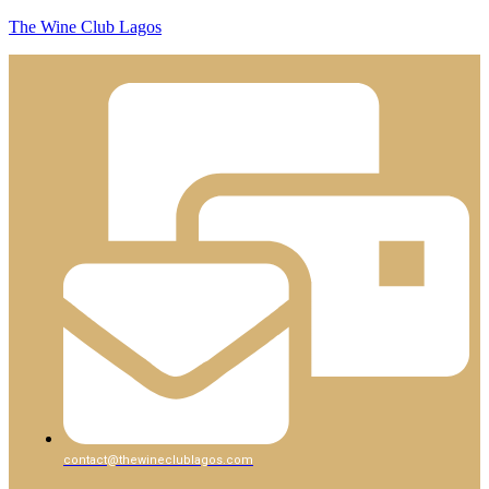
The Wine Club Lagos
contact@thewineclublagos.com