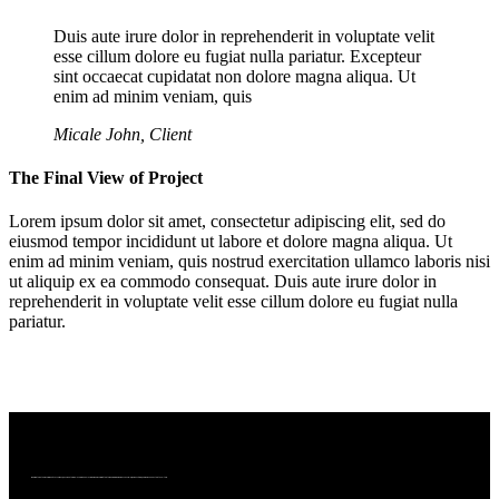
Duis aute irure dolor in reprehenderit in voluptate velit
esse cillum dolore eu fugiat nulla pariatur. Excepteur
sint occaecat cupidatat non dolore magna aliqua. Ut
enim ad minim veniam, quis
Micale John, Client
The Final View of Project
Lorem ipsum dolor sit amet, consectetur adipiscing elit, sed do
eiusmod tempor incididunt ut labore et dolore magna aliqua. Ut
enim ad minim veniam, quis nostrud exercitation ullamco laboris nisi
ut aliquip ex ea commodo consequat. Duis aute irure dolor in
reprehenderit in voluptate velit esse cillum dolore eu fugiat nulla
pariatur.
We bring together a community of curious, passionate wine lovers who enjoy wine. We are committed to making wine more accessible, more exciting, and more connected to culture.