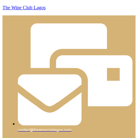
The Wine Club Lagos
contact@thewineclublagos.com