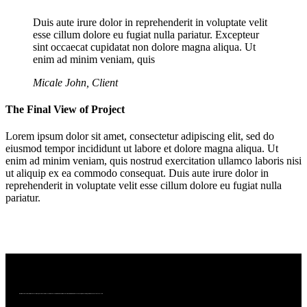
Duis aute irure dolor in reprehenderit in voluptate velit
esse cillum dolore eu fugiat nulla pariatur. Excepteur
sint occaecat cupidatat non dolore magna aliqua. Ut
enim ad minim veniam, quis
Micale John, Client
The Final View of Project
Lorem ipsum dolor sit amet, consectetur adipiscing elit, sed do
eiusmod tempor incididunt ut labore et dolore magna aliqua. Ut
enim ad minim veniam, quis nostrud exercitation ullamco laboris nisi
ut aliquip ex ea commodo consequat. Duis aute irure dolor in
reprehenderit in voluptate velit esse cillum dolore eu fugiat nulla
pariatur.
We bring together a community of curious, passionate wine lovers who enjoy wine. We are committed to making wine more accessible, more exciting, and more connected to culture.