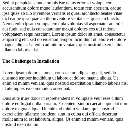
Sed ut perspiciatis unde omnis iste natus error sit voluptatem
accusantitum dolore mque laudantium, totam rem aperiam, eaque
ipsa quae ab illo inventore veritatis et quasi architecto beatae vitae
dict eaque ipsa quae ab illo inventore veritatis et quasi architecto.
Nemo enim ipsam voluptatem quia voluptas sit aspernatur aut odit
aut fugit, sed quia consequuntur magni dolores eos qui ratione
voluptatem sequi nesciunt. Lorem ipsum dolor sit amet, consectetur
adipiscing elit, sed do eiusmod tempor incididunt ut labore et dolore
magna aliqua. Ut enim ad minim veniam, quis nostrud exercitation
ullamco laboris nisi
The Challenge in Installation
Lorem ipsum dolor sit amet, consectetur adipiscing elit, sed do
eiusmod tempor incididunt ut labore et dolore magna aliqua. Ut
enim ad minim veniam, quis nostrud exercitation ullamco laboris nisi
ut aliquip ex ea commodo consequat.
Duis aute irure dolor in reprehenderit in voluptate velit esse cillum
dolore eu fugiat nulla pariatur. Excepteur sint occaecat cupidatat non
dolore magna aliqua. Ut enim ad minim veniam, quis nostrud
exercitation ullamco proident, sunt in culpa qui officia deserunt
mollit anim id est laborum. aliqua. Ut enim ad minim veniam, quis
nostrud exercitation.