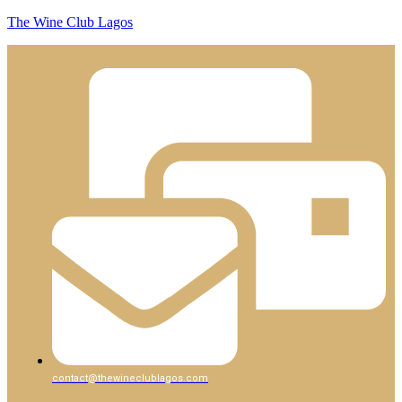
The Wine Club Lagos
contact@thewineclublagos.com