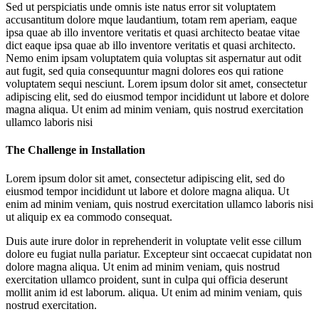
Sed ut perspiciatis unde omnis iste natus error sit voluptatem
accusantitum dolore mque laudantium, totam rem aperiam, eaque
ipsa quae ab illo inventore veritatis et quasi architecto beatae vitae
dict eaque ipsa quae ab illo inventore veritatis et quasi architecto.
Nemo enim ipsam voluptatem quia voluptas sit aspernatur aut odit
aut fugit, sed quia consequuntur magni dolores eos qui ratione
voluptatem sequi nesciunt. Lorem ipsum dolor sit amet, consectetur
adipiscing elit, sed do eiusmod tempor incididunt ut labore et dolore
magna aliqua. Ut enim ad minim veniam, quis nostrud exercitation
ullamco laboris nisi
The Challenge in Installation
Lorem ipsum dolor sit amet, consectetur adipiscing elit, sed do
eiusmod tempor incididunt ut labore et dolore magna aliqua. Ut
enim ad minim veniam, quis nostrud exercitation ullamco laboris nisi
ut aliquip ex ea commodo consequat.
Duis aute irure dolor in reprehenderit in voluptate velit esse cillum
dolore eu fugiat nulla pariatur. Excepteur sint occaecat cupidatat non
dolore magna aliqua. Ut enim ad minim veniam, quis nostrud
exercitation ullamco proident, sunt in culpa qui officia deserunt
mollit anim id est laborum. aliqua. Ut enim ad minim veniam, quis
nostrud exercitation.