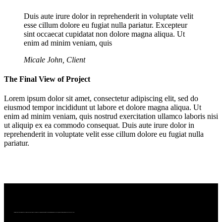
Duis aute irure dolor in reprehenderit in voluptate velit
esse cillum dolore eu fugiat nulla pariatur. Excepteur
sint occaecat cupidatat non dolore magna aliqua. Ut
enim ad minim veniam, quis
Micale John, Client
The Final View of Project
Lorem ipsum dolor sit amet, consectetur adipiscing elit, sed do
eiusmod tempor incididunt ut labore et dolore magna aliqua. Ut
enim ad minim veniam, quis nostrud exercitation ullamco laboris nisi
ut aliquip ex ea commodo consequat. Duis aute irure dolor in
reprehenderit in voluptate velit esse cillum dolore eu fugiat nulla
pariatur.
We bring together a community of curious, passionate wine lovers who enjoy wine. We are committed to making wine more accessible, more exciting, and more connected to culture.