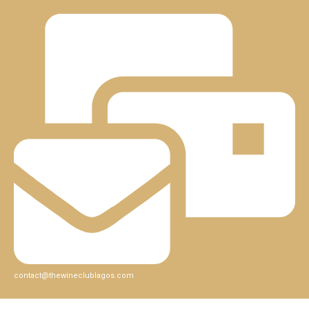
contact@thewineclublagos.com