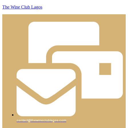
The Wine Club Lagos
contact@thewineclublagos.com