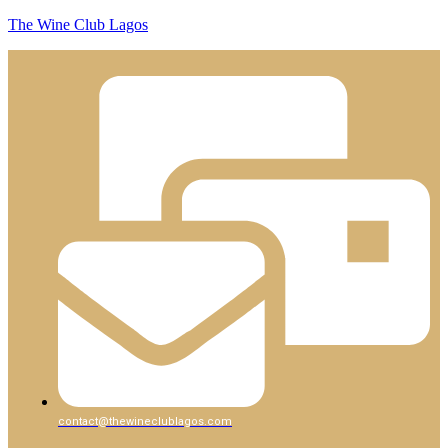
The Wine Club Lagos
contact@thewineclublagos.com