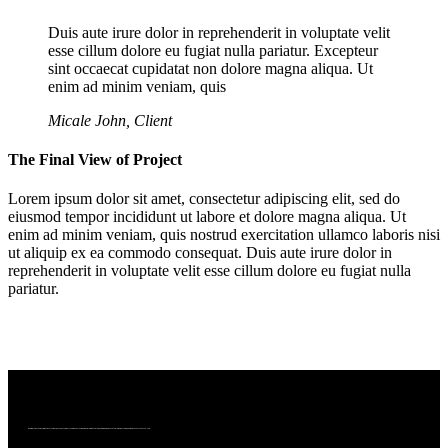
Duis aute irure dolor in reprehenderit in voluptate velit
esse cillum dolore eu fugiat nulla pariatur. Excepteur
sint occaecat cupidatat non dolore magna aliqua. Ut
enim ad minim veniam, quis
Micale John, Client
The Final View of Project
Lorem ipsum dolor sit amet, consectetur adipiscing elit, sed do
eiusmod tempor incididunt ut labore et dolore magna aliqua. Ut
enim ad minim veniam, quis nostrud exercitation ullamco laboris nisi
ut aliquip ex ea commodo consequat. Duis aute irure dolor in
reprehenderit in voluptate velit esse cillum dolore eu fugiat nulla
pariatur.
We bring together a community of curious, passionate wine lovers who enjoy wine. We are committed to making wine more accessible, more exciting, and more connected to culture.