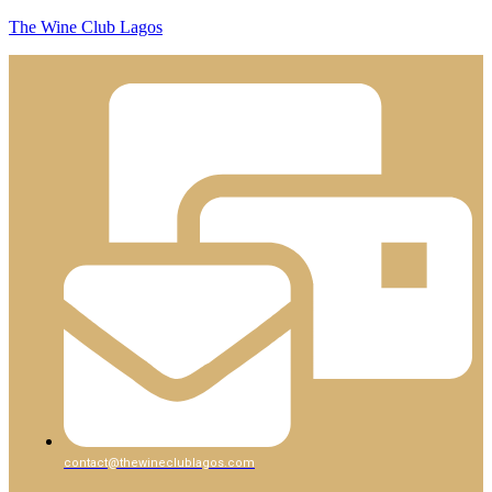
The Wine Club Lagos
contact@thewineclublagos.com