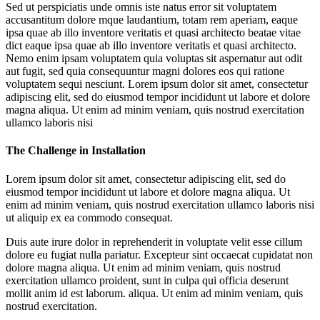
Sed ut perspiciatis unde omnis iste natus error sit voluptatem
accusantitum dolore mque laudantium, totam rem aperiam, eaque
ipsa quae ab illo inventore veritatis et quasi architecto beatae vitae
dict eaque ipsa quae ab illo inventore veritatis et quasi architecto.
Nemo enim ipsam voluptatem quia voluptas sit aspernatur aut odit
aut fugit, sed quia consequuntur magni dolores eos qui ratione
voluptatem sequi nesciunt. Lorem ipsum dolor sit amet, consectetur
adipiscing elit, sed do eiusmod tempor incididunt ut labore et dolore
magna aliqua. Ut enim ad minim veniam, quis nostrud exercitation
ullamco laboris nisi
The Challenge in Installation
Lorem ipsum dolor sit amet, consectetur adipiscing elit, sed do
eiusmod tempor incididunt ut labore et dolore magna aliqua. Ut
enim ad minim veniam, quis nostrud exercitation ullamco laboris nisi
ut aliquip ex ea commodo consequat.
Duis aute irure dolor in reprehenderit in voluptate velit esse cillum
dolore eu fugiat nulla pariatur. Excepteur sint occaecat cupidatat non
dolore magna aliqua. Ut enim ad minim veniam, quis nostrud
exercitation ullamco proident, sunt in culpa qui officia deserunt
mollit anim id est laborum. aliqua. Ut enim ad minim veniam, quis
nostrud exercitation.